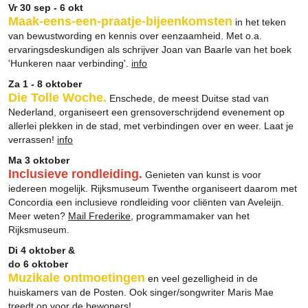
Vr 30 sep - 6 okt
Maak-eens-een-praatje-bijeenkomsten
in het teken
van bewustwording en kennis over eenzaamheid. Met o.a.
ervaringsdeskundigen als schrijver Joan van Baarle van het boek
'Hunkeren naar verbinding'.
info
Za 1 - 8 oktober
Die Tolle Woche.
Enschede, de meest Duitse stad van
Nederland, organiseert een grensoverschrijdend evenement op
allerlei plekken in de stad, met verbindingen over en weer. Laat je
verrassen!
info
Ma 3 oktober
Inclusieve rondleiding.
Genieten van kunst is voor
iedereen mogelijk. Rijksmuseum Twenthe organiseert daarom met
Concordia een inclusieve rondleiding voor cliënten van Aveleijn.
Meer weten?
Mail Frederike
, programmamaker van het
Rijksmuseum.
Di 4 oktober &
do 6 oktober
Muzikale ontmoetingen
en veel gezelligheid in de
huiskamers van de Posten. Ook singer/songwriter Maris Mae
treedt op voor de bewoners!